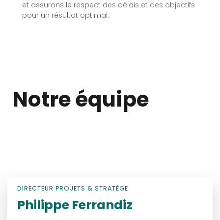
et assurons le respect des délais et des objectifs
pour un résultat optimal.
BEST EXPERTS ON THE MARKET
Notre équipe
Lorem ipsum dolor sit amet, at mei dolore tritani
repudiandae. In his nemore temporibus consequuntur,
vim ad prima vivendum consetetur. Viderer feugiat at
pro, mea aperiam.
DIRECTEUR PROJETS & STRATÈGE
Philippe Ferrandiz