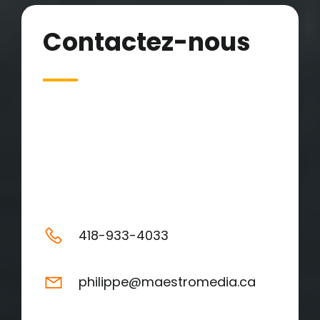
Contactez-nous
Lorem ipsum dolor sit amet, at mei
dolore tritani in his nemore
temporibus consequuntur, vim ad
prima vivendum consetetur. Viderer
feugiat at pro, mea aperiam.
418-933-4033
philippe@maestromedia.ca